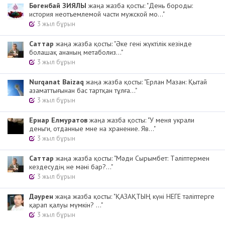
Бөгенбай ЗИЯЛЫ
жаңа жазба қосты: "День бороды:
история неотъемлемой части мужской мо..."
3 жыл бұрын
Cаттар
жаңа жазба қосты: "Әке гені жүктілік кезінде
болашақ ананың метаболиз..."
3 жыл бұрын
Nurqanat Baizaq
жаңа жазба қосты: "Ерлан Мазан: Қытай
азаматтығынан бас тартқан тұлға..."
3 жыл бұрын
Ернар Елмуратов
жаңа жазба қосты: "У меня украли
деньги, отданные мне на хранение. Яв..."
3 жыл бұрын
Cаттар
жаңа жазба қосты: "Мәди Сырымбет: Тәліптермен
кездесудің не мәні бар?..."
3 жыл бұрын
Дәурен
жаңа жазба қосты: "ҚАЗАҚТЫҢ күні НЕГЕ тәліптерге
қарап қалуы мүмкін? ..."
3 жыл бұрын