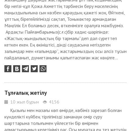
бір негізі-құл Қожа Ахметтің тәрбиесін беру мәселесінің
маңыздылығына сын көзбен қараудың қажеті жоқ. Өйткені,
ұлттық бірегейлігімізді сақтап, Тоныкөктер армандаған
Мәңгілік Ел боламыз десек, өткенімізге оралуға мәжбүрміз.
Ардақты Пайғамбарымыз(с.ғ.с)бір хадис-шәріпінде:
«Жастық-жындылықтың бір тармағы”деп дәл суреттеп
кеткен екен. Ең өкініштісі, дінді саудасына негіздеген
залымдар мен «ғалымдар”, жастарымыздың осы әлсіз тұсын
пайдаланып, дүниетанымы қалыптаспаған жас көңілге...
Тұлғалық жетілу
10 жыл бұрын
4156
Қызығы мен мазағы көп өмірде, көбіміз зәрезап болған
күнделікті күйбең тірлігімізді заманауи омір сүру
шарттарына толығымен үйлесетін бір өмірмен
алмастырғымыз келетініміз рас. Осы мұратқа ең тез жетудің