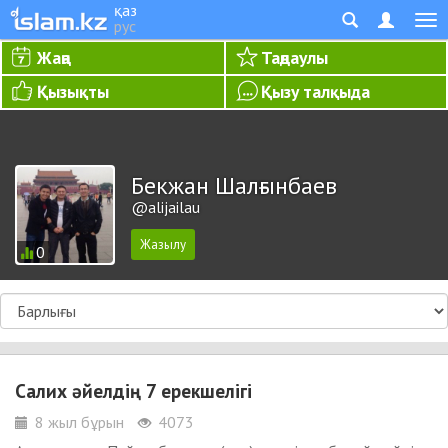
қаз
рус
Жаңа
Таңдаулы
Қызықты
Қызу талқыда
Бекжан Шалғынбаев
@alijailau
0
Салих әйелдің 7 ерекшелігі
8 жыл бұрын
4073