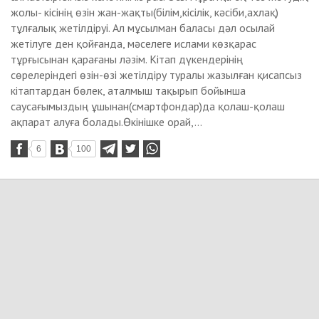
жолы- кісінің өзін жан-жақты(білім,кісілік, кәсіби,ахлақ)
тұлғалық жетілдіруі. Ал мұсылман баласы дәл осылай
жетілуге ден қойғанда, мәселеге ислами көзқарас
тұрғысынан қарағаны ләзім. Кітап дүкендерінің
сөрелеріндегі өзін-өзі жетілдіру туралы жазылған қисапсыз
кітаптардан бөлек, аталмыш тақырып бойынша
саусағымыздың ұшынан(смартфондар)да қолаш-қолаш
ақпарат алуға болады.Өкінішке орай,...
6
100