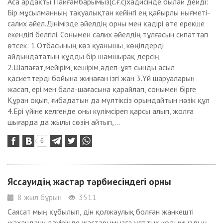
Аса ардақты Пайғамбарымыз(с.ғ.с)хадисінде былай дейді:
Бір мұсылманның тақуалықтан кейінгі ең қайырлы нығметі-
салих әйел.Дінімізде әйелдің орны мен қадірі өте ерекше
екендігі белгілі. Сонымен салих әйелдің тұлғасын сипаттап
өтсек: 1.Отбасының көз қуанышы, көңілдерді
айдындататын құдды бір шамшырақ дерсің.
2.Шапағат,мейірім, кешірім,әдеп-ұят сынды асыл
қасиеттерді бойына жинаған ізгі жан 3.Үй шаруаларын
жасап, ері мен бала-шағасына қарайлап, сонымен бірге
Құран оқып, ғибадатын да мүлтіксіз орындайтын нәзік құл
4.Ері үйіне келгенде оны күлімсіреп қарсы алып, жолға
шығарда да жылы сөзін айтып,...
6
Яссауидің жастар тәрбиесіндегі орны
8 жыл бұрын
3511
Саясат мың құбылып, дін қолжаулық болған жанкешті
жахандану дәуірінде жастарымызға ұлттық кодымыздың